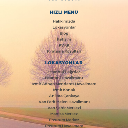
HIZLI MENÜ
Hakkımızda
Lokasyonlar
Blog
İletişim
KVKK
Kiralama Koşulları
LOKASYONLAR
İstanbul Bağcılar
İstanbul Havalimanı
İzmir Adnan Menderes Havalimanı
İzmir Konak
Ankara Çankaya
Van Ferit Melen Havalimanı
Van Şehir Merkezi
Manisa Merkez
Erzurum Merkez
Erzurum Havalimanı