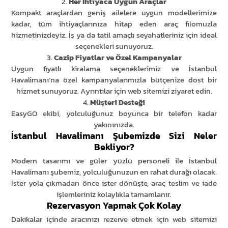
2.
Her İhtiyaca Uygun Araçlar
Kompakt araçlardan geniş ailelere uygun modellerimize
kadar, tüm ihtiyaçlarınıza hitap eden araç filomuzla
hizmetinizdeyiz. İş ya da tatil amaçlı seyahatleriniz için ideal
seçenekleri sunuyoruz.
3.
Cazip Fiyatlar ve Özel Kampanyalar
Uygun fiyatlı kiralama seçeneklerimiz ve İstanbul
Havalimanı’na özel kampanyalarımızla bütçenize dost bir
hizmet sunuyoruz. Ayrıntılar için web sitemizi ziyaret edin.
4.
Müşteri Desteği
EasyGO ekibi, yolculuğunuz boyunca bir telefon kadar
yakınınızda.
İstanbul Havalimanı Şubemizde Sizi Neler
REZERVASYON
Bekliyor?
ARA
Modern tasarımı ve güler yüzlü personeli ile İstanbul
Havalimanı şubemiz, yolculuğunuzun en rahat durağı olacak.
İster yola çıkmadan önce ister dönüşte, araç teslim ve iade
işlemleriniz kolaylıkla tamamlanır.
AYLIK VE UZUN
Rezervasyon Yapmak Çok Kolay
DÖNEM ARAÇ
Dakikalar içinde aracınızı rezerve etmek için web sitemizi
KIRALAMA