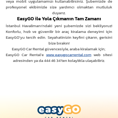
veya mobil uygulamamızı kullanabilirsiniz. Şubemizde de
profesyonel ekibimizle size yardımcı olmaktan mutluluk
duyarız.
EasyGO ile Yola Çıkmanın Tam Zamanı
444 46 34
İstanbul Havalimanı’ndaki yeni şubemizde sizi bekliyoruz!
Konforlu, hızlı ve güvenilir bir araç kiralama deneyimi için
EasyGO’yu tercih edin. Seyahatinizin keyfini çıkarın, gerisini
bize bırakın!
EasyGO Car Rental güvencesiyle, araba kiralamak için;
EasyGO Car Rental’e
www.easygocarrental.com
web sitesi
adresinden ya da 444 46 34‘ten kolaylıkla ulaşabiliriz.