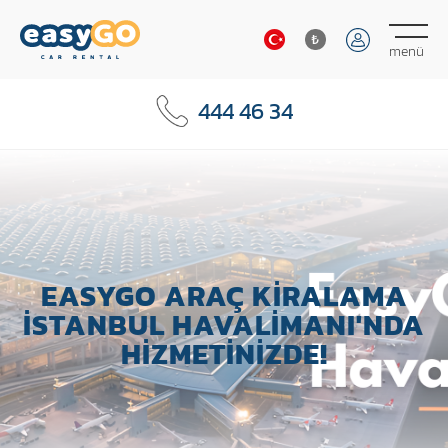
₺
menü
₺
444 46 34
€
$
EASYGO ARAÇ KIRALAMA
İSTANBUL HAVALIMANI'NDA
HIZMETINIZDE!