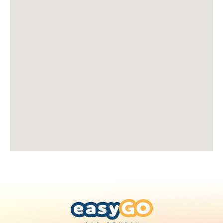
Muğla Bodrum Havalimanı
REZERVASYON
ARA
Adana Merkez
Muğla Bodrum Merkez
AYLIK VE UZUN
DÖNEM ARAÇ
KIRALAMA
Adıyaman Havalimanı
Muğla Datça
444 46 34
Adıyaman Merkez
Muğla Fethiye