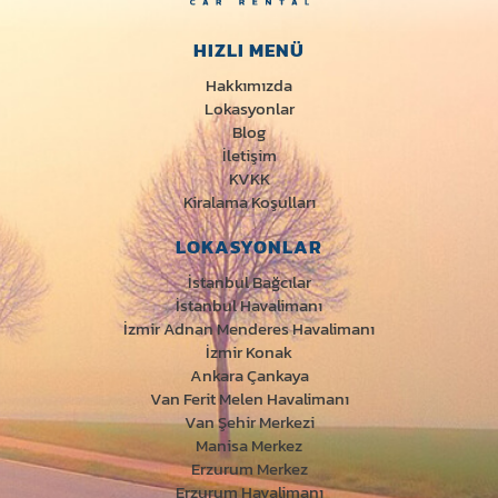
Ağrı Ahmed-i Hani Havalimanı
HIZLI MENÜ
Muş Havalimanı
Hakkımızda
Lokasyonlar
Ağrı Patnos
Blog
İletişim
KVKK
Muş Merkez
Kiralama Koşulları
LOKASYONLAR
Aksaray Merkez
İstanbul Bağcılar
İstanbul Havalimanı
Nevşehir Avanos
İzmir Adnan Menderes Havalimanı
İzmir Konak
Ankara Çankaya
Alanya Gazipaşa Havalimanı
Van Ferit Melen Havalimanı
Van Şehir Merkezi
Manisa Merkez
Nevşehir Göreme
Erzurum Merkez
Erzurum Havalimanı