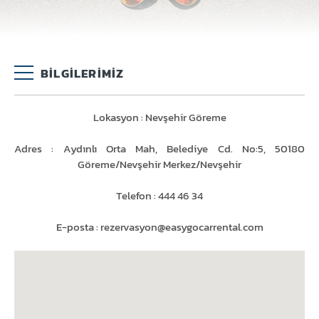
BILGILERIMIZ
Lokasyon : Nevşehir Göreme
İstanbul Sabiha Gökçen
Adres : Aydınlı Orta Mah, Belediye Cd. No:5, 50180
Havalimanı
Göreme/Nevşehir Merkez/Nevşehir
İstanbul Havalimanı
Telefon : 444 46 34
E-posta : rezervasyon@easygocarrental.com
Antalya Havalimanı
Mersin Merkez
Çukurova Havalimanı