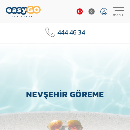
₺
menü
₺
444 46 34
€
$
NEVŞEHIR GÖREME